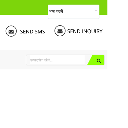
भाषा बदलें